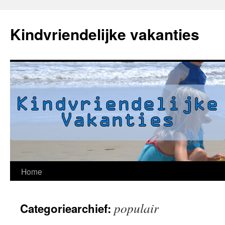
Kindvriendelijke vakanties
Home
Spring
naar
populair
Categoriearchief:
inhoud